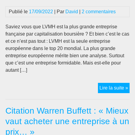
de
la
Publié le
17/09/2022
| Par
David
|
2 commentaires
chu
de
Saviez vous que LVMH est la plus grande entreprise
la
française par capitalisation boursière ? Et bien c’est le cas
Bo
et ce n’est pas tout : LVMH est la seule entreprise
av
européenne dans le top 20 mondial. La plus grande
les
entreprise européenne mérite bien une analyse. Surtout
opt
que c’est une entreprise formidable. Mais est-elle pour
autant […]
Que
Lire la suite »
act
ach
Citation Warren Buffett : « Mieux
L’a
LV
vaut acheter une entreprise à un
un
prix… »
inv