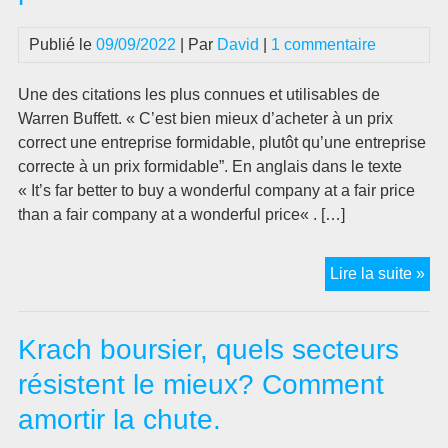
de
lu
Publié le
09/09/2022
| Par
David
|
1 commentaire
Une des citations les plus connues et utilisables de
Warren Buffett. « C’est bien mieux d’acheter à un prix
correct une entreprise formidable, plutôt qu’une entreprise
correcte à un prix formidable”. En anglais dans le texte
« It’s far better to buy a wonderful company at a fair price
than a fair company at a wonderful price« . […]
Cit
Lire la suite »
Wa
Buf
Krach boursier, quels secteurs
:
« 
résistent le mieux? Comment
vau
amortir la chute.
ach
un