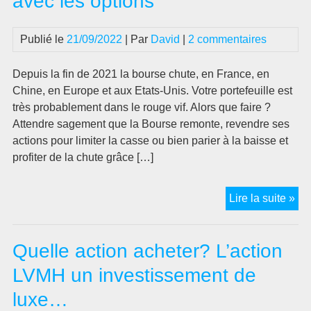
avec les options
Publié le
21/09/2022
| Par
David
|
2 commentaires
Depuis la fin de 2021 la bourse chute, en France, en
Chine, en Europe et aux Etats-Unis. Votre portefeuille est
très probablement dans le rouge vif. Alors que faire ?
Attendre sagement que la Bourse remonte, revendre ses
actions pour limiter la casse ou bien parier à la baisse et
profiter de la chute grâce […]
Co
Lire la suite »
par
à
Quelle action acheter? L’action
la
bai
LVMH un investissement de
et
luxe…
pro