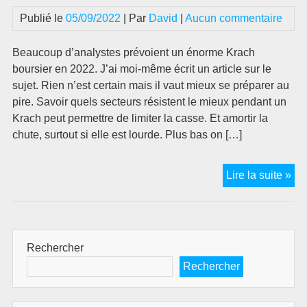
ent
Publié le
05/09/2022
| Par
David
|
Aucun commentaire
à
un
Beaucoup d’analystes prévoient un énorme Krach
pri
boursier en 2022. J’ai moi-même écrit un article sur le
sujet. Rien n’est certain mais il vaut mieux se préparer au
pire. Savoir quels secteurs résistent le mieux pendant un
Krach peut permettre de limiter la casse. Et amortir la
chute, surtout si elle est lourde. Plus bas on […]
Kr
Lire la suite »
bou
que
sec
rés
Rechercher
le
Rechercher
mi
Co
amo