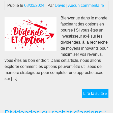
Publié le
08/03/2024
| Par
David
|
Aucun commentaire
Bienvenue dans le monde
fascinant des options en
bourse ! Si vous êtes un
investisseur axé sur les
dividendes, à la recherche
de moyens innovants pour
maximiser vos revenus,
vous êtes au bon endroit. Dans cet article, nous allons
explorer comment les options peuvent être utilisées de
manière stratégique pour compléter une approche axée
sur […]
Dé
Lire la suite »
vo
div
Dividendes ou rachat d’actions :
: