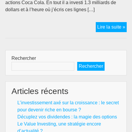
actions Coca Cola. En tout il a investi 1.3 milliards de
dollars et à l’heure où j’écris ces lignes […]
Wa
Lire la suite »
Buf
et
Co
Co
Rechercher
:
Rechercher
sy
ult
Articles récents
L’investissement axé sur la croissance : le secret
pour devenir riche en bourse ?
Décuplez vos dividendes : la magie des options
Le Value Investing, une stratégie encore
d’actualité ?