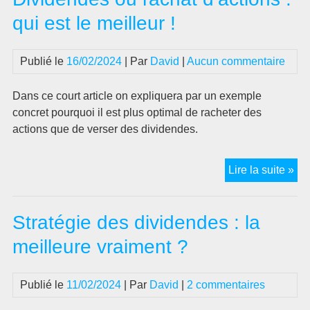
la
qui est le meilleur !
ma
de
Publié le
16/02/2024
| Par
David
|
Aucun commentaire
opt
Dans ce court article on expliquera par un exemple
concret pourquoi il est plus optimal de racheter des
actions que de verser des dividendes.
Di
Lire la suite »
ou
rac
Stratégie des dividendes : la
d’a
:
meilleure vraiment ?
qui
est
Publié le
11/02/2024
| Par
David
|
2 commentaires
le
mei