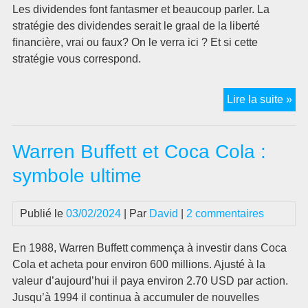
!
Les dividendes font fantasmer et beaucoup parler. La
stratégie des dividendes serait le graal de la liberté
financière, vrai ou faux? On le verra ici ? Et si cette
stratégie vous correspond.
Str
Lire la suite »
de
div
Warren Buffett et Coca Cola :
:
la
symbole ultime
mei
vra
Publié le
03/02/2024
| Par
David
|
2 commentaires
?
En 1988, Warren Buffett commença à investir dans Coca
Cola et acheta pour environ 600 millions. Ajusté à la
valeur d’aujourd’hui il paya environ 2.70 USD par action.
Jusqu’à 1994 il continua à accumuler de nouvelles