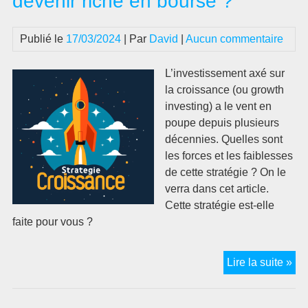
devenir riche en bourse ?
Publié le
17/03/2024
| Par
David
|
Aucun commentaire
L’investissement axé sur
la croissance (ou growth
investing) a le vent en
poupe depuis plusieurs
décennies. Quelles sont
les forces et les faiblesses
de cette stratégie ? On le
verra dans cet article.
Cette stratégie est-elle
faite pour vous ?
L’i
Lire la suite »
ax
sur