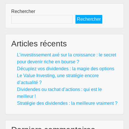
la
cro
Rechercher
:
Rechercher
le
sec
po
Articles récents
dev
ric
L’investissement axé sur la croissance : le secret
en
pour devenir riche en bourse ?
bo
Décuplez vos dividendes : la magie des options
?
Le Value Investing, une stratégie encore
d’actualité ?
Dividendes ou rachat d’actions : qui est le
meilleur !
Stratégie des dividendes : la meilleure vraiment ?